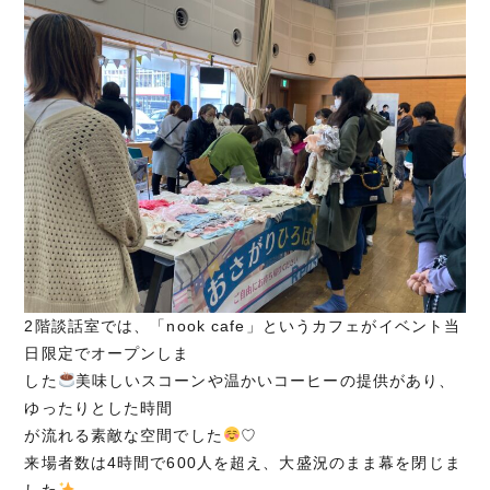
2階談話室では、「nook cafe」というカフェがイベント当
日限定でオープンしま
した
美味しいスコーンや温かいコーヒーの提供があり、
ゆったりとした時間
が流れる素敵な空間でした
♡
来場者数は4時間で600人を超え、大盛況のまま幕を閉じま
した