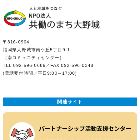
みにおいて(5における例外を除きます)
以下の目的で利用させていただきます。
(イ) お客様の依頼に基づく職務遂行のため
(ロ) お客様と連絡を取るため
(ハ) 当法人のサービス内容をお知らせするため
(ニ) サービス内容を向上させる目的で事例分析を行う
〒816-0964
ため
福岡県大野城市南ケ丘5丁目9-1
(2) 上記以外の目的で個人情報を利用する必要があっ
（南コミュニティセンター）
たときには、その都度、事前に同意をいただきます。
TEL 092-596-0686
／FAX 092-596-0348
同意がいただけないときは、当該個人情報は利用いた
(電話受付時間／平日9:00～17:00)
しません。
(3) お客様がご自身の個人情報を当法人に提供される
か否かは、お客様のご判断によります。もしご提供さ
関連サイト
れない場合には、当文面に記載された当法人のサービ
スが提供できない場合がありますので予めご了承くだ
さい。
4.個人情報収集