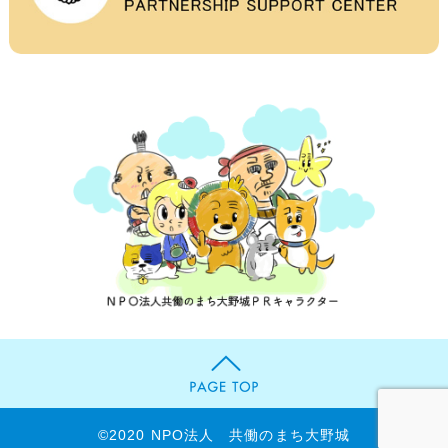
お問い合わせのためお客様より個人情報をお預かりす
る場合には、目的の範囲内において必要最小限度のご
提供をお願いいたしております。
5.個人情報不開示
お客様よりお預かりした個人情報は、個人情報保護法
23条に定める以下の場合を除き第三者に開示いたしま
せん。
(イ) 法令に基づく場合
(ロ) 人の生命、身体又は財産の保護のために必要があ
る場合で、本人の同意を得ることが困難であるとき
(ハ) 公衆衛生の向上又は児童の健全な育成の推進のた
めに特に必要がある場合であって、本人の同意を得る
ことが困難であるとき
(ニ) 国の機関若しくは地方公共団体又はその委託を受
けた者が法令の定める事務を遂行することに対して協
©2020 NPO法人 共働のまち大野城
力する必要がある場合であって、本人の同意を得るこ