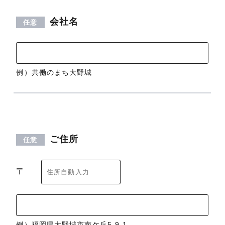
会社名
任意
例）共働のまち大野城
ご住所
任意
〒
例）福岡県大野城市南ケ丘5-9-1