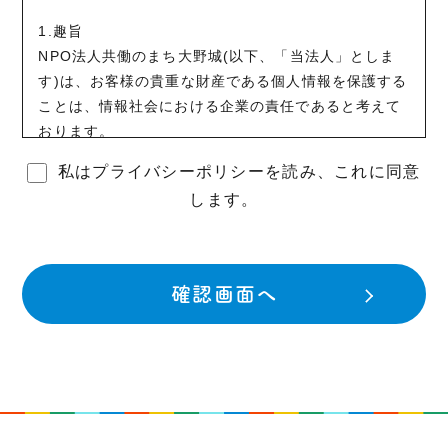
1.趣旨
NPO法人共働のまち大野城(以下、「当法人」としま
す)は、お客様の貴重な財産である個人情報を保護する
ことは、情報社会における企業の責任であると考えて
おります。
このような認識から当法人では、以下の項目に基づい
私はプライバシーポリシーを読み、これに同意
て、お客様よりお預かりした個人情報の適切な管理お
します。
よび保護に努めてまいります。
2.定義
個人情報とは、氏名・電話番号・メールアドレス・勤
務先・依頼内容等、個人に関する情報で、これらのう
ち1つ又は2つ以上を組み合わせることによって、特定
の個人を識別することができるものをいいます。
3.利用目的
(1) お客様よりお預かりした個人情報は当法人内部の